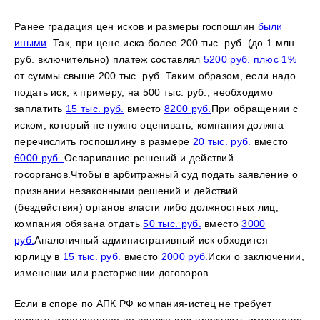
Ранее градация цен исков и размеры госпошлин
были
иными
. Так, при цене иска более 200 тыс. руб. (до 1 млн
руб. включительно) платеж составлял
5200 руб. плюс 1%
от суммы свыше 200 тыс. руб. Таким образом, если надо
подать иск, к примеру, на 500 тыс. руб., необходимо
заплатить
15 тыс. руб.
вместо
8200 руб.
При обращении с
иском, который не нужно оценивать, компания должна
перечислить госпошлину в размере
20 тыс. руб.
вместо
6000 руб..
Оспаривание решений и действий
госорганов.Чтобы в арбитражный суд подать заявление о
признании незаконными решений и действий
(бездействия) органов власти либо должностных лиц,
компания обязана отдать
50 тыс. руб.
вместо
3000
руб.
Аналогичный административный иск обходится
юрлицу в
15 тыс. руб.
вместо
2000 руб.
Иски о заключении,
изменении или расторжении договоров
Если в споре по АПК РФ компания-истец не требует