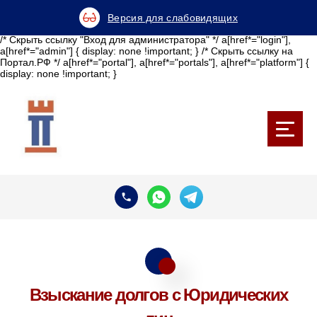
Версия для слабовидящих
/* Скрыть ссылку "Вход для администратора" */ a[href*="login"],
a[href*="admin"] { display: none !important; } /* Скрыть ссылку на
Портал.РФ */ a[href*="portal"], a[href*="portals"], a[href*="platform"] {
display: none !important; }
Взыскание долгов с Юридических