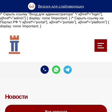
Версия для слабовидящих
/* Скрыть ссылку "Вход для администратора" */ a[href*="login"],
a[href*="admin"] { display: none !important; } /* Скрыть ссылку на
Портал.РФ */ a[href*="portal"], a[href*="portals"], a[href*="platform"] {
display: none !important; }
Новости
Все новости