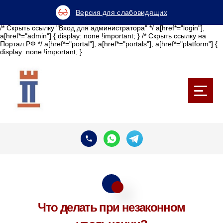
Версия для слабовидящих
/* Скрыть ссылку "Вход для администратора" */ a[href*="login"],
a[href*="admin"] { display: none !important; } /* Скрыть ссылку на
Портал.РФ */ a[href*="portal"], a[href*="portals"], a[href*="platform"] {
display: none !important; }
Что делать при незаконном