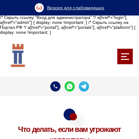
Версия для слабовидящих
/* Скрыть ссылку "Вход для администратора" */ a[href*="login"],
a[href*="admin"] { display: none !important; } /* Скрыть ссылку на
Портал.РФ */ a[href*="portal"], a[href*="portals"], a[href*="platform"] {
display: none !important; }
Что делать, если вам угрожают