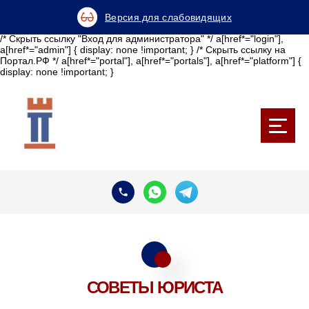
Версия для слабовидящих
/* Скрыть ссылку "Вход для администратора" */ a[href*="login"],
a[href*="admin"] { display: none !important; } /* Скрыть ссылку на
Портал.РФ */ a[href*="portal"], a[href*="portals"], a[href*="platform"] {
display: none !important; }
СОВЕТЫ ЮРИСТА